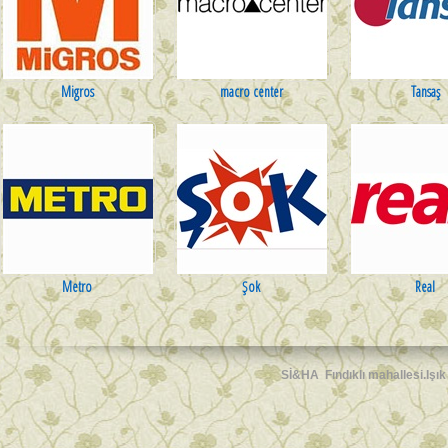
Migros
macro center
Tansaş
Metro
Şok
Real
Sİ&HA
Fındıklı mahallesi.Iş